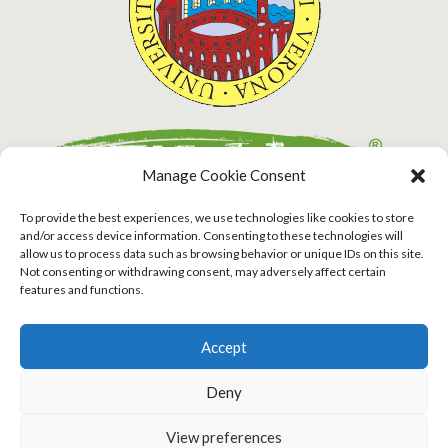
Manage Cookie Consent
To provide the best experiences, we use technologies like cookies to store
and/or access device information. Consenting to these technologies will
allow us to process data such as browsing behavior or unique IDs on this site.
Not consenting or withdrawing consent, may adversely affect certain
features and functions.
Accept
Chi Siamo
L’idea
News
Privacy Policy
Cookie Policy
Dichiarazione Sulla Privacy
Deny
CamminaMenti Società Cooperativa Sociale Via Malta
View preferences
SNC - 87036 - RENDE (CS) P.IVA 03816170785- CF