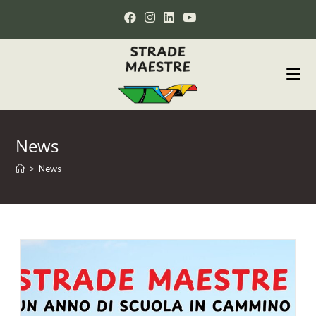
News
>
News